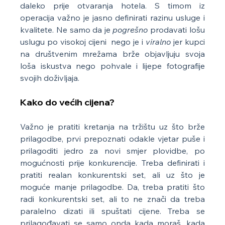
daleko prije otvaranja hotela. S timom iz 
operacija važno je jasno definirati razinu usluge i 
kvalitete. Ne samo da je 
pogrešno 
prodavati lošu 
uslugu po visokoj cijeni  nego je i 
viralno
 jer kupci 
na društvenim mrežama brže objavljuju svoja 
loša iskustva nego pohvale i lijepe fotografije 
svojih doživljaja.
Kako do većih cijena?
Važno je pratiti kretanja na tržištu uz što brže 
prilagodbe, prvi prepoznati odakle vjetar puše i 
prilagoditi jedro za novi smjer plovidbe, po 
mogućnosti prije konkurencije. Treba definirati i 
pratiti realan konkurentski set, ali uz što je 
moguće manje prilagodbe. Da, treba pratiti što 
radi konkurentski set, ali to ne znači da treba 
paralelno dizati ili spuštati cijene. Treba se 
prilagođavati se samo onda kada moraš, kada 