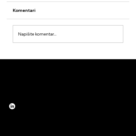
Komentari
Napišite komentar...
Tržišna kretanja hotelskih cijena 2022-2024
Revenue Management System
info@edmond.ai
Selska cesta 217, Zagreb