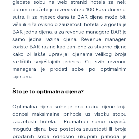
gledate sobu na web stranici hotela za neki 
datum i možete je rezervirati za 100 Eura dnevno; 
sutra, ili za mjesec dana ta BAR cijena može biti 
viša ili niža ovisno o zauzetosti hotela. Za gosta je 
BAR jedna cijena, a za revenue managere BAR je 
samo jedna razina cijena. Revenue manageri 
koriste BAR razine kao zamjene za stvarne cijene 
kako bi lakše upravljali cijenama velikog broja 
različitih smještajnih jedinica. Cilj svih revenue 
managera je prodati sobe po optimalnim 
cijenama.
Što je to optimalna cijena?
Optimalna cijena sobe je ona razina cijene koja 
donosi maksimalne prihode uz visoku stopu 
zauzetosti hotela.  Promatrati samo najveću 
moguću cijenu bez postotka zauzetosti ili broja 
prodanih soba odnosno ukupnih prihoda je 